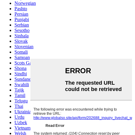
Norwegian
Pashto
Persian
Punjabi
Serbian
Sesotho
Sinhala
Slovak
Slovenian
Somali
Samoan
Scots Gaelic
Shona
Sindhi
Sundanese
Swahili
Tajik
Tamil
Telugu
Thai
Ukrainian
Urdu
Uzbek
Vietnamese
Welsh