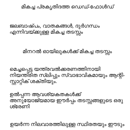
മികച്ച പ്രകൃതിദത്ത ഡെഡ്-ഫോൾഡ്
ജലബാഷ്പം, വാതകങ്ങൾ, ദുർഗന്ധം
എന്നിവയ്ക്കുള്ള മികച്ച തടസ്സം
മിനറൽ ഓയിലുകൾക്ക് മികച്ച തടസ്സം
മെച്ചപ്പെട്ട യന്ത്രവൽക്കരണത്തിനായി
നിയന്ത്രിത സ്ലിപ്പും സ്വാഭാവികമായും ആന്റി-
സ്റ്റാറ്റിക് ശക്തിയും.
ഉൽപ്പന്ന ആവശ്യകതകൾക്ക്
അനുയോജ്യമായ ഈർപ്പം തടസ്സങ്ങളുടെ ഒരു
ശ്രേണി
ഉയർന്ന നിലവാരത്തിലുള്ള സ്ഥിരതയും ഈടും