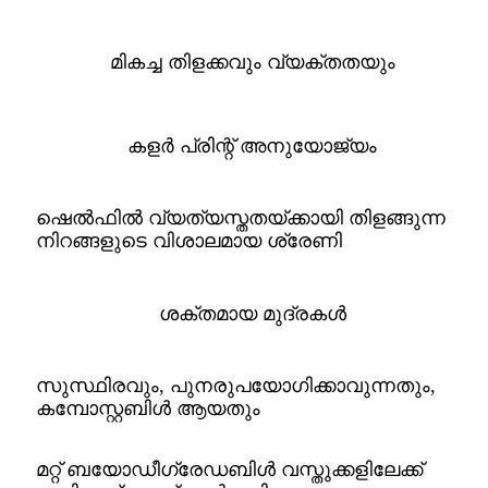
മികച്ച തിളക്കവും വ്യക്തതയും
കളർ പ്രിന്റ് അനുയോജ്യം
ഷെൽഫിൽ വ്യത്യസ്തതയ്ക്കായി തിളങ്ങുന്ന
നിറങ്ങളുടെ വിശാലമായ ശ്രേണി
ശക്തമായ മുദ്രകൾ
സുസ്ഥിരവും, പുനരുപയോഗിക്കാവുന്നതും,
കമ്പോസ്റ്റബിൾ ആയതും
മറ്റ് ബയോഡീഗ്രേഡബിൾ വസ്തുക്കളിലേക്ക്