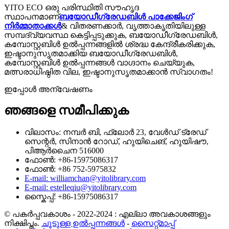
YITO ECO ഒരു പരിസ്ഥിതി സൗഹൃദ
സ്ഥാപനമാണ്
ബയോഡീഗ്രേഡബിൾ പാക്കേജിംഗ്
നിർമ്മാതാക്കൾ
& വിതരണക്കാർ, വൃത്താകൃതിയിലുള്ള
സമ്പദ്‌വ്യവസ്ഥ കെട്ടിപ്പടുക്കുക, ബയോഡീഗ്രേഡബിൾ,
കമ്പോസ്റ്റബിൾ ഉൽപ്പന്നങ്ങളിൽ ശ്രദ്ധ കേന്ദ്രീകരിക്കുക,
ഇഷ്ടാനുസൃതമാക്കിയ ബയോഡീഗ്രേഡബിൾ,
കമ്പോസ്റ്റബിൾ ഉൽപ്പന്നങ്ങൾ വാഗ്ദാനം ചെയ്യുക,
മത്സരാധിഷ്ഠിത വില, ഇഷ്ടാനുസൃതമാക്കാൻ സ്വാഗതം!
ഇപ്പോൾ അന്വേഷണം
ഞങ്ങളെ സമീപിക്കുക
വിലാസം: നമ്പർ ബി, ഫ്ലോർ 23, വേൾഡ് ട്രേഡ്
സെന്റർ, സിനാൻ റോഡ്, ഹുയിചെങ്, ഹുയിഷൗ,
പിആർചൈന 516000
ഫോൺ: +86-15975086317
ഫോൺ: +86 752-5975832
E-mail: williamchan@yitolibrary.com
E-mail: estelleqiu@yitolibrary.com
സ്കൈപ്പ്: +86-15975086317
© പകർപ്പവകാശം - 2022-2024 : എല്ലാ അവകാശങ്ങളും
നിക്ഷിപ്തം.
ചൂടുള്ള ഉൽപ്പന്നങ്ങൾ
-
സൈറ്റ്മാപ്പ്