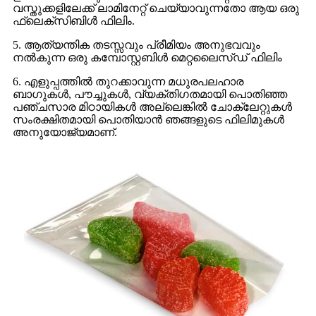
വസ്തുക്കളിലേക്ക് ലാമിനേറ്റ് ചെയ്യാവുന്നതോ ആയ ഒരു
ഫ്ലെക്സിബിൾ ഫിലിം.
5. ആത്യന്തിക തടസ്സവും പ്രീമിയം അനുഭവവും
നൽകുന്ന ഒരു കമ്പോസ്റ്റബിൾ മെറ്റലൈസ്ഡ് ഫിലിം
6. എളുപ്പത്തിൽ തുറക്കാവുന്ന മധുരപലഹാര
ബാഗുകൾ, പൗച്ചുകൾ, വ്യക്തിഗതമായി പൊതിഞ്ഞ
പഞ്ചസാര മിഠായികൾ അല്ലെങ്കിൽ ചോക്ലേറ്റുകൾ
സംരക്ഷിതമായി പൊതിയാൻ ഞങ്ങളുടെ ഫിലിമുകൾ
അനുയോജ്യമാണ്.