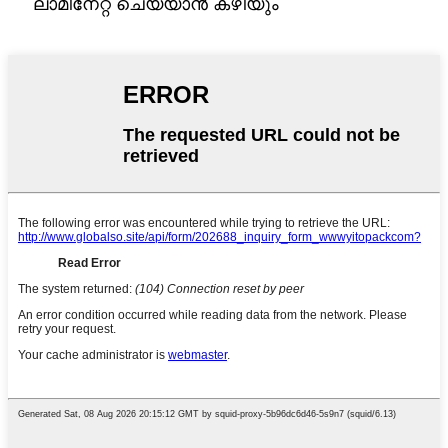
ലാമിനേറ്റ് ചെയ്യാൻ കഴിയും