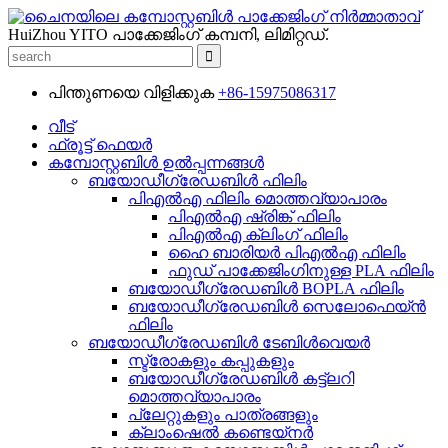
HuiZhou YITO പാക്കേജിംഗ് കമ്പനി, ലിമിറ്റഡ്.
പിന്തുണയെ വിളിക്കുക
+86-15975086317
വീട്
ഫ്രൂട്ട് ഫെയർ
കമ്പോസ്റ്റബിൾ ഉൽപ്പന്നങ്ങൾ
ബയോഡീഗ്രേഡബിൾ ഫിലിം
പി‌എൽ‌എ ഫിലിം മൊത്തവ്യാപാരം
പി‌എൽ‌എ ഷ്രിങ്ക് ഫിലിം
പി‌എൽ‌എ ക്ലിംഗ് ഫിലിം
ഹൈ ബാരിയർ പി‌എൽ‌എ ഫിലിം
ഫുഡ് പാക്കേജിംഗിനുള്ള PLA ഫിലിം
ബയോഡീഗ്രേഡബിൾ BOPLA ഫിലിം
ബയോഡീഗ്രേഡബിൾ സെലോഫെയ്ൻ
ഫിലിം
ബയോഡീഗ്രേഡബിൾ ടേബിൾവെയർ
സ്ട്രോകളും കപ്പുകളും
ബയോഡീഗ്രേഡബിൾ കട്ട്ലറി
മൊത്തവ്യാപാരം
പ്ലേറ്റുകളും പാത്രങ്ങളും
ക്ലാംഷെൽ കണ്ടെയ്നർ