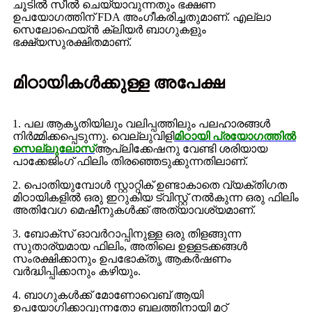
ചൂടിൽ സീൽ ചെയ്യാവുന്നതും ഭക്ഷണ
ഉപയോഗത്തിന് FDA അംഗീകരിച്ചതുമാണ്. എല്ലാ
സെലോഫെയ്ൻ ക്ലിയർ ബാഗുകളും
ഭക്ഷ്യസുരക്ഷിതമാണ്.
മിഠായികൾക്കുള്ള അപേക്ഷ
1. പല ആകൃതിയിലും വലിപ്പത്തിലും പലഹാരങ്ങൾ
നിർമ്മിക്കപ്പെടുന്നു. വെല്ലുവിളി
മിഠായി പ്രയോഗത്തിൽ
സെല്ലുലോസ്
ആപ്ലിക്കേഷനു വേണ്ടി ശരിയായ
പാക്കേജിംഗ് ഫിലിം തിരഞ്ഞെടുക്കുന്നതിലാണ്.
2. പൊതിയുമ്പോൾ സ്റ്റാറ്റിക് ഉണ്ടാകാതെ വ്യക്തിഗത
മിഠായികളിൽ ഒരു ഇറുകിയ ട്വിസ്റ്റ് നൽകുന്ന ഒരു ഫിലിം
അതിവേഗ മെഷീനുകൾക്ക് അത്യാവശ്യമാണ്.
3. ബോക്സ് ഓവർറാപ്പിനുള്ള ഒരു തിളങ്ങുന്ന
സുതാര്യമായ ഫിലിം, അതിലെ ഉള്ളടക്കങ്ങൾ
സംരക്ഷിക്കാനും ഉപഭോക്തൃ ആകർഷണം
വർദ്ധിപ്പിക്കാനും കഴിയും.
4. ബാഗുകൾക്ക് മോണോവെബ് ആയി
ഉപയോഗിക്കാവുന്നതോ ബലത്തിനായി മറ്റ്